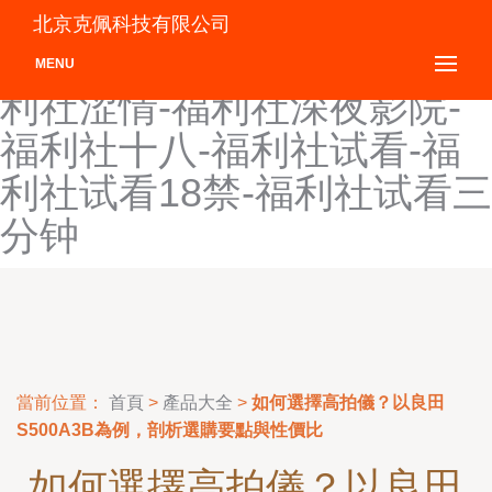
福利社热逼-福利社日韩-福
北京克佩科技有限公司
利社三分钟-福利社色色-福
MENU
利社涩情-福利社深夜影院-
福利社十八-福利社试看-福
利社试看18禁-福利社试看三
分钟
當前位置：
首頁
>
產品大全
>
如何選擇高拍儀？以良田
S500A3B為例，剖析選購要點與性價比
如何選擇高拍儀？以良田