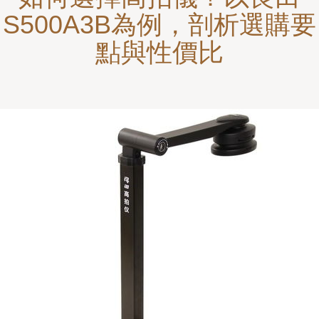
S500A3B為例，剖析選購要
點與性價比