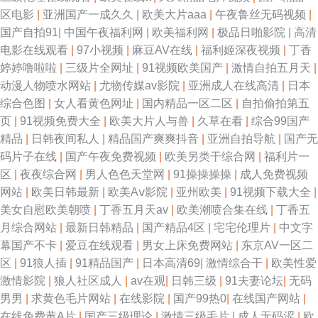
区电影
|
亚洲国产一成久久
|
欧美大片aaa
|
午夜鲁丝无码视频
|
国产自拍91
|
中国午夜福利网
|
欧美福利网
|
极品日啪影院
|
高清
电影在线观看
|
97小视频
|
麻豆AV在线
|
福利姬深夜视频
|
丁香
婷婷噜啦啦
|
三级片全网址
|
91视频欧美国产
|
激情自拍五月天
|
动漫人物喷水网站
|
尤物传媒av影院
|
亚洲成人在线高清
|
日本
综合色图
|
女人看黄色网址
|
国内精品一区二区
|
自拍偷拍第五
页
|
91视频免费大全
|
欧美大片人与兽
|
久草在看
|
综合99国产
精品
|
日韩夜间私人
|
精品国产爽爽抖音
|
亚洲自拍导航
|
国产无
码片子在线
|
国产午夜免费视频
|
欧美另类干综合网
|
福利片一
区
|
夜夜综合网
|
男人色色天堂网
|
91操操操操
|
成人免费视频
网站
|
欧美日韩最新
|
欧美Aⅴ影院
|
亚州欧美
|
91视频下载大全
|
美女自慰欧美朝喷
|
丁香五月天av
|
欧美潮喷合集在线
|
丁香五
月综合网站
|
最新日韩精品
|
国产精品4区
|
宅宅伦理片
|
中文字
幕国产不卡
|
爱豆在线观看
|
男女上床免费网站
|
东京AV一区二
区
|
91狼人插
|
91精品国产
|
日本高清69
|
激情综合干
|
欧美性爱
激情影院
|
狼人社区成人
|
av在观
|
日韩三级
|
91夫妻论坛
|
无码
男男
|
求黄色毛片网站
|
在线影院
|
国产99热0
|
在线国产网站
|
在线免费黄A片
|
国产三级理论
|
激情三级毛片
|
成人无码涩
|
欧