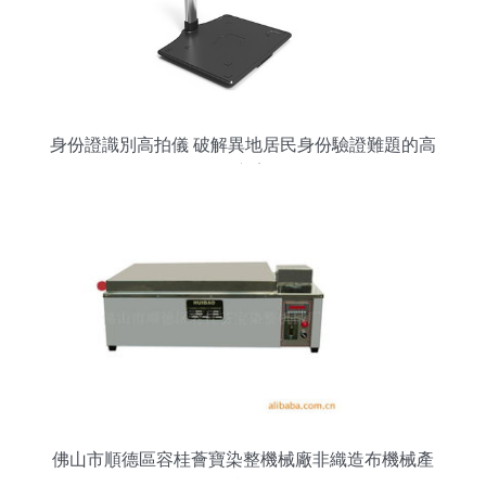
身份證識別高拍儀 破解異地居民身份驗證難題的高
效方案
佛山市順德區容桂薈寶染整機械廠非織造布機械產