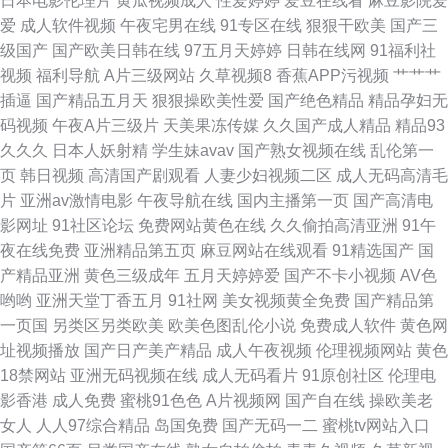
日本电影伦理片
黄瓜视频成人
性爱婷婷
爱豆在线看
麻豆影院爱
爱
成人软件视频
午夜宅男在线
91专区在线
狠狠干欧美
国产三
拍网 www尤物 婷婷五月深深爱 精品国产自 91豆花永久网站在线观看 美日
级国产
国产欧美日韩在线
97五月天婷婷
日韩在线网
91福利社
视频
福利导航
A片三级网站
久草视频8
香蕉APP污视频
艹艹艹
综合网 91蜜桃播 免费在线观看色色网站 97资源共享 肏屄视频在线高清播放
插逼
国产精品五月天
狠狠操欧美性爱
国产绝色精品
精品孕妇无
码视频
午夜A片三级片
天美果冻传媒
久久国产成人精品
精品93
91老司机精品视频 欧美国产欧美亚洲国产 91看黄淫大片 阿片综合网 欧美孕
久久久
日本人妖射精
学生妹avav
国产熟女视频在线
乱伦第一
页
韩日视频
高清国产剧观看
人妻少妇视频二区
成人无码高清毛
妇日P视频 91最新视频在线观看 天堂色豆花33 91在线视频免费播放 91精彩
片
亚洲av激情电影
午夜导航在线
国内主播第一页
国产高清电
影网址
91社区论坛
免费网站黄色在线
久久偷拍高清亚洲
91午
对白在线观看 男人的天堂成人网站 91人妖在线看 欧美日韩成人精品综合 99
夜在线免费
亚洲精品第五页
麻豆网站在线观看
91精选国产
国
产精品亚洲
黄色三级成年
五月天婷婷爱
国产不卡小视频
AV色
福利导航在线观看 91视频在线观看免费观看 伊人在线6 黄色苍库 黑料AV网
哟哟
亚洲天堂丁香五月
91社网
美女视频黄全免费
国产精品第
一页国
另类区另类欧美
欧美色图乱伦小说
免费成人软件
黄色网
站在线观看 性生活理論永久免費 超碰免费人人妻 性交美女 欧美成久久 91青
址视频播放
国产日产美产精品
成人午夜视频
伦理视频网站
黄色
18禁网站
亚洲无码视频在线
成人无码看片
91原创社区
伦理电
草娱乐 日本女人国产久久 91制片探花 日本综合色网
影香港
成人免费
蜜桃91色色
A片视频网
国产自在线
操欧美老
女人
人人97综合精品
岛国免费
国产无码一二
蜜桃tv网站入口