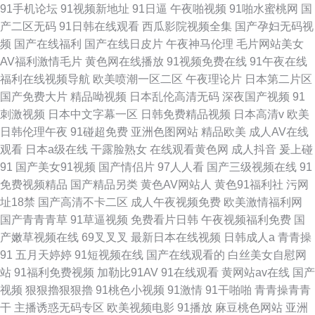
91手机论坛
91视频新地址
91日逼
午夜啪视频
91啪水蜜桃网
国
产二区无码
91日韩在线观看
西瓜影院视频全集
国产孕妇无码视
频
国产在线福利
国产在线日皮片
午夜神马伦理
毛片网站美女
AV福利激情毛片
黄色网在线播放
91视频免费在线
91午夜在线
福利在线视频导航
欧美喷潮一区二区
午夜理论片
日本第二片区
国产免费大片
精品呦视频
日本乱伦高清无码
深夜国产视频
91
刺激视频
日本中文字幕一区
日韩免费精品视频
日本高清v
欧美
日韩伦理午夜
91碰超免费
亚洲色图网站
精品欧美
成人AV在线
观看
日本a级在线
干露脸熟女
在线观看黄色网
成人抖音
爰上碰
91
国产美女91视频
国产情侣片
97人人看
国产三级视频在线
91
免费视频精品
国产精品另类
黄色AV网站人
黄色91福利社
污网
址18禁
国产高清不卡二区
成人午夜视频免费
欧美激情福利网
国产青青青草
91草逼视频
免费看片日韩
午夜视频福利免费
国
产嫩草视频在线
69叉叉叉
最新日本在线视频
日韩成人a
青青操
91
五月天婷婷
91短视频在线
国产在线观看的
白丝美女自慰网
站
91福利免费视频
加勒比91AV
91在线观看
黄网站av在线
国产
视频
狠狠擼狠狠擼
91桃色小视频
91激情
91干啪啪
青青操青青
干
主播诱惑无码专区
欧美视频电影
91播放
麻豆桃色网站
亚洲