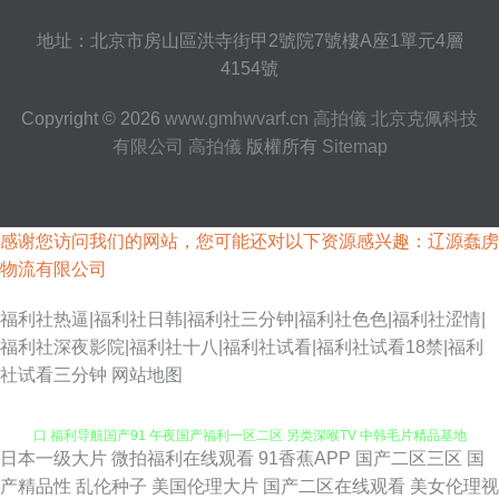
地址：北京市房山區洪寺街甲2號院7號樓A座1單元4層
4154號
Copyright © 2026
www.gmhwvarf.cn
高拍儀
北京克佩科技
有限公司
高拍儀
版權所有
Sitemap
感谢您访问我们的网站，您可能还对以下资源感兴趣：辽源蠢虏
物流有限公司
福利社热逼|福利社日韩|福利社三分钟|福利社色色|福利社涩情|
福利社深夜影院|福利社十八|福利社试看|福利社试看18禁|福利
社试看三分钟
网站地图
日本一级大片
微拍福利在线观看
91香蕉APP
国产二区三区
国
久久国产精选久久 91豆花自拍社区 91九色性爱 欧美AA级片 91社区免费入
产精品性
乱伦种子
美国伦理大片
国产二区在线观看
美女伦理视