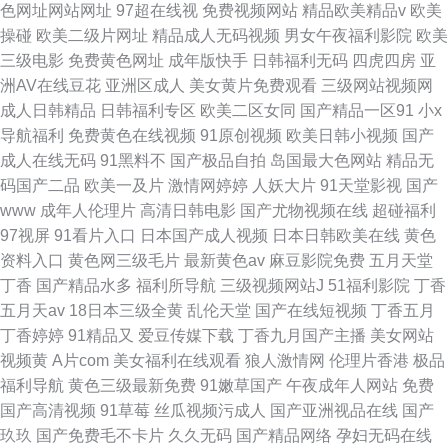
色网址网站网址
97超在线视
免费视频网站
精品欧美精品v
欧美
操碰
欧美二级片网址
精品成人无码视频
男女午夜福利影院
欧美
三级电影
免费黄色网址
成年版快手
日韩福利无码
四虎四房
亚
洲AV在线豆花
亚洲区成人
美女黄片免费观看
三级网站视频网
成人日韩精品
日韩福利专区
欧美二区女同
国产精品一区91
小x
导航福利
免费黄色在线视频
91原创视频
欧美日韩小视频
国产
成人在线无码
91黑料不
国产极品自拍
岛国最大色网站
精品无
码国产二品
欧美一及片
激情网婷婷
人妖大片
91天堂影视
国产
www
成年人伦理片
高清日韩电影
国产尤物视频在线
超碰福利
97视屏
91看片入口
日本国产成人视频
日本日韩欧美在线
黄色
资料入口
黄色网三级毛片
最新黄色av
麻豆影院免费
五月天堂
丁香
国产精品水多
福利所导航
三级视频网站J
51福利影院
丁香
五月天av
18日本三级全黄
乱伦天堂
国产在线短视频
丁香五月
丁香婷婷
91精品又
爱豆传媒下载
丁香九月国产主播
美女网站
视频黄
A片com
美女福利在线观看
狼人激情网
伦理片香港
极品
福利导航
黄色三级最新免费
91嫩草国产
午夜成年人网站
免费
国产高清视频
91草莓
丝瓜视频污成人
国产亚洲视品在线
国产
玖玖
国产免费毛不卡片
久久无码
国产精品网络
孕妇无码在线