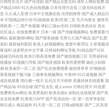
日韩性生活片
国产伦理剧
国产精品无套无码
成年人网站免费
国
产精品1000
91九色在线视频
日本伦理片在线
三级无码在线天
堂
久久成人亚洲
日本中文视频在线
伦理剧推荐
国产成人精品日
本
97甜桃品种介绍
91插插插
欧美SE第二页
毛片内射女
激情另
类欧美一二
国产色视频
孕妇三级av无码
日韩欧美色综合
美女
社区成人
在线免费看片
日本一级
国产传媒视频网站
免费观看污
网站
最新激情h网站
国产喷浆抽搐
宅男久久国产精品
国产乱肥
老妇
最新福利影院
欧美人妖视频网站
窝窝午夜理论
久草视频深
夜福利
波多野步中文字幕
日韩福利网址导航
91精品国产社区
超碰无码在线
欧美日韩高清免费
国产激情视频三区
宅男福利在
线播放
91视频污导航
国产啪亚洲国
欧美性爱密臀
疯狂少妇喷
潮
欧美肏屄一区二区
国产乱伦免费观看
偷拍草草草
97狠狠插
香蕉视频下载污版
三级黄色视频网址
午夜99
91日逼视频
国产
成在线观看
萌白酱一线天
乱伦五月天婷婷
美腿丝袜在线观看
国
产精品3p
91综合碰
国产乱女乱
成人xxxxx
日韩伦理片
91色爱
免费黄色av网址
欧美肥老妇
欧美在线tv
加勒比在线视屏
国产美
女在线免费
91香蕉污APP
国产高清自拍一区
第一页草草影院
韩日成人
精品福利
91天堂一区二区
日韩a级电影
国产二区高清