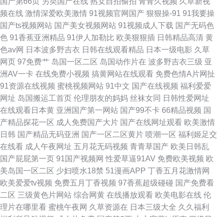
国产第66页
另类国产在线
熟女自拍偷拍
青青久视频
久草新视
频在线
激情深爱欧美激情
91视频官网国产
狠狠操-91
91我要操
国产ts视频网站
国产美女视频网站
91视频成人下载
国产无码色
色
91香蕉亚洲精品
91伊人加勒比
欧美狠狠插
日韩精品高清
黄
色av网
日本波多野吉衣
日韩在线观看精品
日本一级电影
久草
网页
97免费艹
岛国一区二区
岛国动作片在
波多野吉衣三级
亚
洲AV一卡
在线免费小视频
搞黄网站在线观看
免费色情A片网扯
91资源在线视频
蜜桃视频网站
91中文
国产在线视频
福利爱爱
网址
岛国搬运工首页
伦理朋友的妈妈
丝袜女同
日韩性爱网址
在线观看日本黄
亚洲国产第一网站
国产99不卡
66精品视频
国
产精品探花一区
成人免费国产大片
国产在线网址观看
欧美激情
日韩
国产精品无码亚洲
国产一区二区黄片
喷潮一区
福利姬足交
在线看
成人午夜网址
五月花无码视频
青青草国产
欧美日韩乱
国产屁屁第一页
91国产视频网
性爱草逼91AV
免费欧美视频
欧
美岛国一区二区
少妇喷水18禁
51漫画APP
丁香五月花激情网
欧美爱爱tv视频
免费五月丁香视频
97香蕉超级碰碰
国产免费看
二区
三级黄色片网站
综合网黄
在线播放观看
欧美电影在线
伦
理片在哪里看
蜜桃午夜网
久草资源在
日本三级大全
久久福利