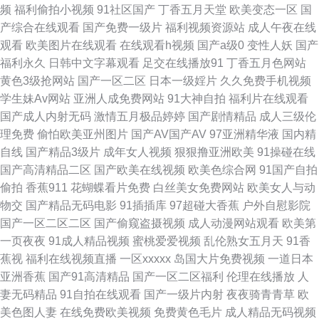
频
福利偷拍小视频
91社区国产
丁香五月天堂
欧美变态一区
国
口 福利导航国产91 午夜国产福利一区二区 另类深喉TV 中韩毛片精品基地
产综合在线观看
国产免费一级片
福利视频资源站
成人午夜在线
观看
欧美图片在线观看
在线观看h视频
国产a级0
变性人妖
国产
精品成人红杏 91看看福利 老司机AV网 91n视频在线观看 国产一卡二区 伊人
福利永久
日韩中文字幕观看
足交在线播放91
丁香五月色网站
黄色3级抢网站
国产一区二区
日本一级婬片
久久免费手机视频
福利频在线 超碰伊人福利97 亚洲最大的黄色小说网 九九色热 91国产成人导
学生妹Av网站
亚洲人成免费网站
91大神自拍
福利片在线观看
国产成人内射无码
激情五月极品婷婷
国产剧情精品
成人三级伦
航 久操免费观看 91福利资源网页 九九午夜成人剧场 少妇熟女一区二区 不卡
理免费
偷怕欧美亚州图片
国产AV国产AV
97亚洲精华液
国内精
自线
国产精品3级片
成年女人视频
狠狠撸亚洲欧美
91操碰在线
二区 日本a啊v在下观看 国产黑色丝袜在线观看 亚洲先锋影音 啊v在线视频
国产高清精品二区
国产欧美在线视频
欧美色综合网
91国产自拍
偷拍
香蕉911
花蝴蝶看片免费
白丝美女免费网站
欧美女人与动
午夜成人精品一区二三 國产狠插日 午夜伦理剧场 岛国欧美成人在线不卡
物交
国产精品无码电影
91插插库
97超碰大香蕉
户外自慰影院
国产一区二区二区
国产偷窥盗摄视频
成人动漫网站观看
欧美第
91n骚女 成人超碰艹 欧洲骚一区 91传媒色网站 国产操精品 人妖系列伪娘视
一页夜夜
91成人精品视频
蜜桃爱爱视频
乱伦熟女五月天
91香
蕉视
福利在线视频直播
一区xxxxx
岛国大片免费视频
一道日本
频网站 亚洲色玖悠悠 91视频在线观 久久蕉热视频 中文字幕海角 国产精品久
亚洲香蕉
国产91高清精品
国产一区二区福利
伦理在线播放
人
妻无码精品
91自拍在线观看
国产一级片内射
夜夜骑青青草
欧
久电影院 天天干天天做 AV不卡在线观看网址 欧美成人一二 91原创大神在线
美色图人妻
在线免费欧美视频
免费黄色毛片
成人精品无码视频