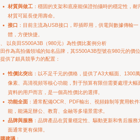
材質與做工
：穩固的支架和底座能保證拍攝時的穩定性，耐
材質可延長使用壽命。
接口
：目前主流為USB接口，即插即用，供電與數據傳輸一
體，方便快捷。
、 以良田S500A3B（980元）為性價比案例分析
田作為高拍儀領域的知名品牌，其S500A3B型號在980元的價
上提供了頗具競爭力的配置：
性價比突出
：以不足千元的價格，提供了A3大幅面、1300
像素、高清視頻等核心功能，對于預算有限但需要處理大幅
資料的用戶而言，是一個高性價比的選擇。
功能全面
：通常配備OCR、PDF輸出、視頻錄制等實用軟件
能，能滿足辦公、教育、金融等多場景需求。
品牌與服務
：品牌產品在質量穩定性、驅動更新和售后服務
面通常更有保障。
選購建議
：