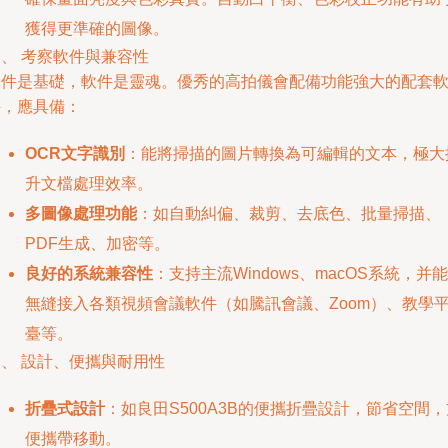
獲得更準確的圖像。
、 考察軟件與兼容性
硬件是基礎，軟件是靈魂。優秀的高拍儀會配備功能強大的配套
件，應具備：
OCR文字識別
：能將掃描的圖片轉換為可編輯的文本，極大
升文檔處理效率。
多圖像處理功能
：如自動糾偏、裁剪、去底色、批量掃描、
PDF生成、加密等。
良好的系統兼容性
：支持主流Windows、macOS系統，并能
無縫接入各類視頻會議軟件（如騰訊會議、Zoom）、教學
臺等。
、 設計、便攜與耐用性
折疊式設計
：如良田S500A3B的便攜折疊設計，節省空間，
便攜帶移動。