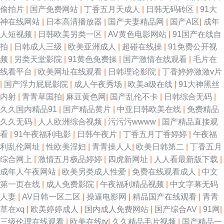
偷拍片
|
国产免费网站
|
丁香五月天成人
|
日韩无码砖区
|
91大
神在线网站
|
日本高清播放器
|
国产夫妻精品网
|
国产A区
|
成年
人短视频
|
日韩欧美另类一区
|
AV黄色电影网站
|
91国产在线自
拍
|
日韩成人三级
|
欧美亚洲成人
|
超碰在线操
|
91免费公开视
频
|
另类天堂影院
|
91黄色免费操
|
国产激情在线观看
|
毛片在
线看平台
|
欧美网址在线观看
|
日韩理论影院
|
丁香婷婷激激v片
|
国产浮力屁屁影院
|
成人午夜秀场
|
欧美a级在线
|
91大神黑丝
内射
|
青青草国拍
|
麻豆黄色网
|
国产乱伦不卡
|
日韩综合无码
|
久久国内精品91
|
国产精品黄片
|
中亚日韩欧美在线
|
免费精品
久久无码
|
人人欧洲综合视频
|
污污污wwww
|
国产精品直接观
看
|
91午夜福利电影
|
日韩午夜片
|
丁香五月丁香婷婷
|
午夜福
利乱伦网址
|
性欧美淫妇
|
青青操人人
|
欧美日韩第二
|
丁香五月
综合网上
|
激情五月极品婷婷
|
四虎新网址
|
人人看最新版下载
|
成年人午夜网站
|
欧美另类成人性爱
|
免费在线观看成人
|
中文
第一页在线
|
成人免费影院
|
午夜福利精品视频
|
中文字幕无码
人妻
|
AV日韩一区二区
|
操逼电影网
|
精品国产在线观看
|
青青
草在xq
|
欧美婷婷成人
|
国内成人免费网站
|
国产综合AV
|
91网
|
三级伦理在线观看
|
欧美在线tv
|
久久精品毛片视频
|
国产精品一