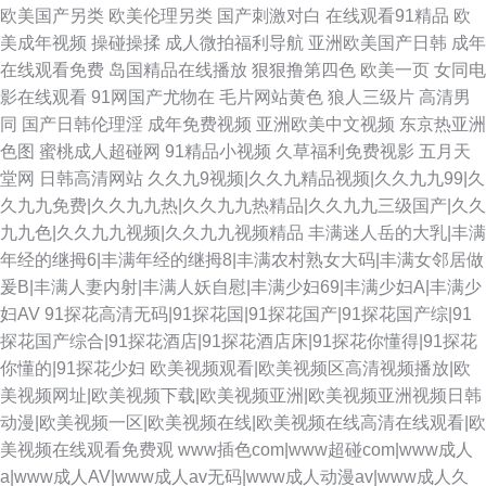
欧美国产另类
欧美伦理另类
国产刺激对白
在线观看91精品
欧
美成年视频
操碰操揉
成人微拍福利导航
亚洲欧美国产日韩
成年
在线观看免费
岛国精品在线播放
狠狠撸第四色
欧美一页
女同电
影在线观看
91网国产尤物在
毛片网站黄色
狼人三级片
高清男
同
国产日韩伦理淫
成年免费视频
亚洲欧美中文视频
东京热亚洲
色图
蜜桃成人超碰网
91精品小视频
久草福利免费视影
五月天
堂网
日韩高清网站
久久九9视频|久久九精品视频|久久九九99|久
久九九免费|久久九九热|久久九九热精品|久久九九三级国产|久久
九九色|久久九九视频|久久九九视频精品
丰满迷人岳的大乳|丰满
年经的继拇6|丰满年经的继拇8|丰满农村熟女大码|丰满女邻居做
爰B|丰满人妻内射|丰满人妖自慰|丰满少妇69|丰满少妇A|丰满少
妇AV
91探花高清无码|91探花国|91探花国产|91探花国产综|91
探花国产综合|91探花酒店|91探花酒店床|91探花你懂得|91探花
你懂的|91探花少妇
欧美视频观看|欧美视频区高清视频播放|欧
美视频网址|欧美视频下载|欧美视频亚洲|欧美视频亚洲视频日韩
动漫|欧美视频一区|欧美视频在线|欧美视频在线高清在线观看|欧
美视频在线观看免费观
www插色com|www超碰com|www成人
a|www成人AV|www成人av无码|www成人动漫av|www成人久