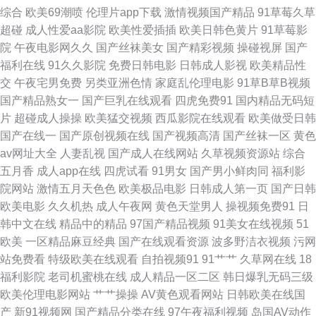
综合
欧美69潮喷
伦理片app下载
激情视频国产精品
91草莓久草
角 午夜国产精品小福利 91视频网站免费视频 日本三级99 91视频官网社区
超碰
成人性爱aa影院
欧美性爱插插
欧美日韩色黄片
91草莓影
院
午夜电影网久久
国产丝袜美女
国产精彩视频
操碰视屏
国产
免费肏屄国语视频 亚洲AV射 97成人资源总战 综合福利导航 国产AV福利综
福利在线
91久久影院
免费日韩电影
日韩成人影视
欧美精品性
交
午夜宅男免费
另类亚洲色情
家庭乱伦理电影
91草B草B视频
合 日韩精品玖玖玖 91猫先生欧美精品 深爱激情网站 97视频在线观看岛国 先
国产精品熟女一
国产巨乳在线观看
四虎免费91
国内精品无码短
片
超碰成人操操
欧美猛交视频
西瓜影院在线观看
欧美做受日韩
锋av资源网在线 精品热99久久 在线免费小视频 91色版 国产第89页 午夜福
国产在线一
国产原创视频在线
国产视频高清
国产丝袜一区
黄色
av网址大全
人妻乱视
国产成人在线网站
久草视频资源站
综合
利在线你懂 久久豆花 91九色黄色视频 欧美性交网 91探花福利在线观看 51
五月香
成人app在线
四虎试看
91男女
国产男小鲜肉同
福利影
院网站
激情五月天色色
欧美极品电影
日韩成人第一页
国产日韩
自拍网站超碰在线 国产精品做爱 五月丁香狠狠爱 日韩av写真影视 豆花网在
欧美电影
久久机热
成人午夜网
黄色天堂男人
操视频免费91
日
韩中文在线
精品中的精品
97国产精品视频
91美女在线视频
51
线观看完整 伊人艹91 成人在线观看91 日韩成人人妖在线 大香蕉丁香五月份
欧美
一区精品麻豆经典
国产在线观看资源
波多野洁衣视频
污网
站免费看
特级欧美在线观看
自拍视频91
91艹艹
久草网在线
18
无码视频二区 www黑丝com 久久精品多人 香蕉在线 极品视频91 91精品专
福利影院
老司机蜜桃在线
成人精品一区二区
韩日爆乳无码三级
欧美伦理电影网站
艹艹操操
AV黄色观看网站
日韩欧美在线国
区 久久中出欧美 91白丝综合网 九二午夜福利 91网页视频入口在线观看 人妖
产
新91视频网
国产精品分类在线
97午夜福利视频
岛国AV动作