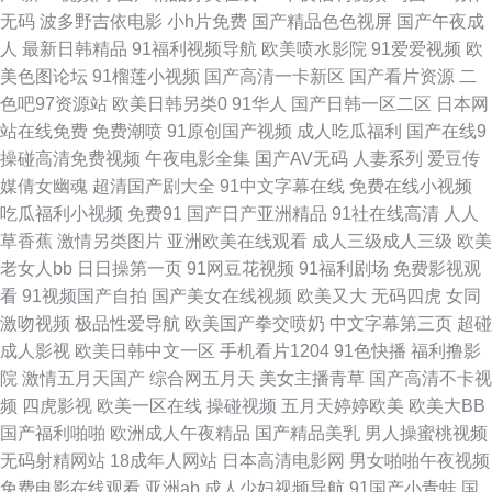
无码
波多野吉依电影
小h片免费
国产精品色色视屏
国产午夜成
伪娘重口一区 91精品牛 精品福利人妻 91九色蝌蚪少妇 久久96热 91黄色小
人
最新日韩精品
91福利视频导航
欧美喷水影院
91爱爱视频
欧
美色图论坛
91榴莲小视频
国产高清一卡新区
国产看片资源
二
视频 男人天堂AA 中日韩欧美aa黄色片 A片传美 四虎影库网站 91玉足丝袜脚
色吧97资源站
欧美日韩另类0
91华人
国产日韩一区二区
日本网
站在线免费
免费潮喷
91原创国产视频
成人吃瓜福利
国产在线9
欧美日本性爱网址麻豆 九色91国产 91拍拍 欧美亚洲天堂网 91猫先生欧美精
操碰高清免费视频
午夜电影全集
国产AV无码
人妻系列
爱豆传
媒倩女幽魂
超清国产剧大全
91中文字幕在线
免费在线小视频
品 久操网站 91re伊人 大香蕉玖 日本理论 91伊人在线大香蕉 久久嫩草视频
吃瓜福利小视频
免费91
国产日产亚洲精品
91社在线高清
人人
草香蕉
激情另类图片
亚洲欧美在线观看
成人三级成人三级
欧美
超碰手机成人在线 69福利导航在线 东方在线正在进入AV 亚洲导航成人 大香
老女人bb
日日操第一页
91网豆花视频
91福利剧场
免费影视观
看
91视频国产自拍
国产美女在线视频
欧美又大
无码四虎
女同
蕉岛国片 偷拍伊人大香蕉 91星空 欧美91蝌蚪九色 福利久久草 亚洲久草网
激吻视频
极品性爱导航
欧美国产拳交喷奶
中文字幕第三页
超碰
成人影视
欧美日韩中文一区
手机看片1204
91色快播
福利撸影
超碰在线进入91 色婷婷激情综合 91免费福利导航 国产精品自产拍在线 色欧
院
激情五月天国产
综合网五月天
美女主播青草
国产高清不卡视
频
四虎影视
欧美一区在线
操碰视频
五月天婷婷欧美
欧美大BB
美影网站 91在线国内 欧美性爱一区二区 AV天堂香蕉AV 亚洲图区狼人 国产
国产福利啪啪
欧洲成人午夜精品
国产精品美乳
男人操蜜桃视频
无码射精网站
18成年人网站
日本高清电影网
男女啪啪午夜视频
传媒91在线播放 日韩三级www 91制片厂无码色情 日韩无码久久人妻观看 福
免费电影在线观看
亚洲ab
成人少妇视频导航
91国产小青蛙
国