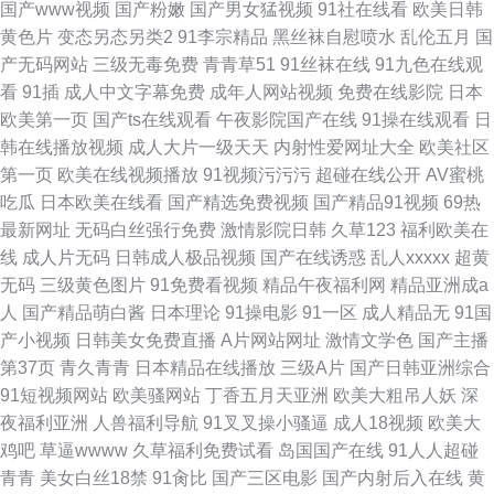
国产www视频
国产粉嫩
国产男女猛视频
91社在线看
欧美日韩
黄色片
变态另态另类2
91李宗精品
黑丝袜自慰喷水
乱伦五月
国
产无码网站
三级无毒免费
青青草51
91丝袜在线
91九色在线观
看
91插
成人中文字幕免费
成年人网站视频
免费在线影院
日本
欧美第一页
国产ts在线观看
午夜影院国产在线
91操在线观看
日
韩在线播放视频
成人大片一级天天
内射性爱网址大全
欧美社区
第一页
欧美在线视频播放
91视频污污污
超碰在线公开
AV蜜桃
吃瓜
日本欧美在线看
国产精选免费视频
国产精品91视频
69热
最新网址
无码白丝强行免费
激情影院日韩
久草123
福利欧美在
线
成人片无码
日韩成人极品视频
国产在线诱惑
乱人xxxxx
超黄
无码
三级黄色图片
91免费看视频
精品午夜福利网
精品亚洲成a
人
国产精品萌白酱
日本理论
91操电影
91一区
成人精品无
91国
产小视频
日韩美女免费直播
A片网站网址
激情文学色
国产主播
第37页
青久青青
日本精品在线播放
三级A片
国产日韩亚洲综合
91短视频网站
欧美骚网站
丁香五月天亚洲
欧美大粗吊人妖
深
夜福利亚洲
人兽福利导航
91叉叉操小骚逼
成人18视频
欧美大
鸡吧
草逼wwww
久草福利免费试看
岛国国产在线
91人人超碰
青青
美女白丝18禁
91肏比
国产三区电影
国产内射后入在线
黄