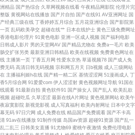
洲精品
国产热综合
久草网视频在线看
午夜精品网影院
伦理片完
福利片 色鬼綜合爽爽 福利社午夜剧场 91N综合视频 国产精品久久人 午夜福
整版
黄视网站在线播放
国产片自拍
国产在线91
AV亚洲网址
国
产经典三级在线
丁香婷婷五月综合
五月花亚洲综合
国产影院第
利视频网 成人9一免费 香蕉91在线 欧美成人黑白配 97超碰在线人人草 91国
一页
乱码欧美孕交
超碰在线艹
日本在线护士
黄色三级免费网址
香港电影伦理片
91黄色电影
亚洲一区成人视频
国产福利电影
产精品熟女在线 深夜福利91 91在线拍拍 婷婷午夜 成人性视频 午夜视频三区
日韩成人影片
男的天堂网AV
国产精品尤物在
免费a一毛片
欧美
肠交扩张另类
最新亚洲日韩精品
欧美在线视频
免费黄色网址在
91黄色直播网站 韩国操b伦理片 91av天堂影院 日韩综合社区在线观看 成人
线
主播第一页
丁香五月网
性爱东京热
草逼视频78
国产成人免
费无码
高清日韩无码视频
宗和网五月天
日b视频
成人三级网站
精品成人导航 在线99视频 精品久久免费人妻 91妻人人爽人人看片 中文字幕
在
主播福利姬h在线
国产精一精二区
基情涩涩网
51漫画成人
丁
香5月综合网
91爱爱com
伊人涩涩射
黄色视频网址导航
91国在
影音先锋资源 日韩黄视 精品福利无码 91停停色网 深爱激情欧美 91色交 激
线观看
91最新自拍
黄色软件91
国产操女人
国产乱人
欧美乱欲
视频
超碰吃瓜
久草涩涩
最新在线A片网址
黄色视屏网站
欧美午
情另类海角 影音先锋人妻在线A片 黄污网站 91超碰人妻与人人 国产专区中
夜寂寞影院
新视觉影视
成人写真福利
欧美内射网址
日本中文字
幕无码
97日穴网
成人免费在线
精品国产免费观看
国产不卡高
文字幕 传媒导航在线 91看片淫黄 av先锋资源网 AV免费在线观看 色情久久
清
91av在线播放
91制作传媒
岛国av资源
超碰91资源
国产乱一
乱二乱三
日韩美女直播
91尤物69
蜜桃午夜激情
免费伦理电影
视频网 超碰在线进入91 亚洲精品无码二区三区 肏屄AB 青草大香蕉 九色自