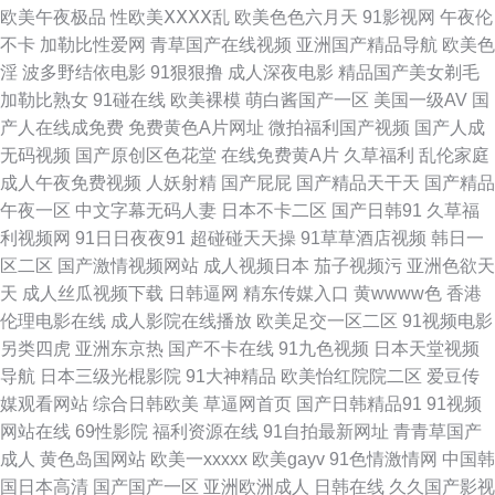
欧美午夜极品
性欧美ⅩⅩⅩⅩ乱
欧美色色六月天
91影视网
午夜伦
观看 久久精品久 91传媒在线观 超碰aV在线观看 香蕉伊人av 99黄色免费视
不卡
加勒比性爱网
青草国产在线视频
亚洲国产精品导航
欧美色
淫
波多野结依电影
91狠狠撸
成人深夜电影
精品国产美女剃毛
频 久久这里精品 五月狠狠精品人妻 91n日韩中文 豆花社区久久 日干夜干夜
加勒比熟女
91碰在线
欧美裸模
萌白酱国产一区
美国一级AV
国
产人在线成免费
免费黄色A片网址
微拍福利国产视频
国产人成
夜撸 WWW777殴美性爱 日韩精品黄色网址 国产ts视频 四虎影视城 成人在线
无码视频
国产原创区色花堂
在线免费黄A片
久草福利
乱伦家庭
成人午夜免费视频
人妖射精
国产屁屁
国产精品天干天
国产精品
91 日韩综合社区在线观看 国产小视频91 另类深喉TV 伊人WWW在线 91性
午夜一区
中文字幕无码人妻
日本不卡二区
国产日韩91
久草福
利视频网
91日日夜夜91
超碰碰天天操
91草草酒店视频
韩日一
爱一区 国产免费淫妻 91传媒网视频网 九久综艺香蕉 色逼导航视频 91秦先生
区二区
国产激情视频网站
成人视频日本
茄子视频污
亚洲色欲天
天
成人丝瓜视频下载
日韩逼网
精东传媒入口
黄wwww色
香港
在线视频 欧美高清在线视频 俺去也俺去啦 免费操逼视频导航 五月天色色影
伦理电影在线
成人影院在线播放
欧美足交一区二区
91视频电影
另类四虎
亚洲东京热
国产不卡在线
91九色视频
日本天堂视频
院 91看大片 99人妻人人操人人爽 久草视频免费网址 深夜福利导航 www91
导航
日本三级光棍影院
91大神精品
欧美怡红院院二区
爱豆传
媒观看网站
综合日韩欧美
草逼网首页
国产日韩精品91
91视频
爱爱 久久国产精品影院 日韩精品国产成人v 91视屏在线地址发布网 少妇影
网站在线
69性影院
福利资源在线
91自拍最新网址
青青草国产
成人
黄色岛国网站
欧美一xxxxx
欧美gayv
91色情激情网
中国韩
院 九九热在线精品 97午夜影院 欧美另类性交 在线中文字幕日韩 另类专区海
国日本高清
国产国产一区
亚洲欧洲成人
日韩在线
久久国产影视