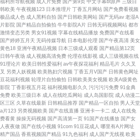
福利所导航视频
成人片免费
国产第9页
中文字幕bt原声
三级日
韩欧美
午夜视频123
日本推理片
丁香五月网站
国产免费看视频
极品成人色
成人黑料自拍
国产日韩欧美网站
国产无码av
老湿A
片影院
国产精品自拍偷拍
牛牛影院A片
日韩无码视频网站
都市
激情变态另类
男女91视频
字幕在线精品播放
免费国产在线看
国产婷婷五月天
无码传媒导航
日本电影伦理
国产午夜高清
美女
黄色18
亚洲午夜精品视频
日本三级成人观看
国产精品第12页
日韩午夜场
成人视频高清免费
伦理在线影视
成人三级视频在线
91理论片
欧美日韩性爱福利
av午夜探花福利
精品毛片
久久叉
叉
另类人妖视频
欧美熟妇穴视频
丁香五月V国产
日韩黄色网址
豆花福利视频
轮理片自拍偷拍
日韩欧美美女视频
欧美A级黄色
影院
丁香影视五月花
福利视频电影久久
污污污污免费
91金典
免费
欧美三级日本
成人在线吃瓜网站
成人岛国影院
成人动漫二
区三区
久草在线最新
日韩精品推荐
国产精品一区自拍
男人天堂
a片123
另类视频欧美
国产在线直播
亚洲卡一卡二
成人在线免
费看黄
操操无码视频
国产高清第一页
91国产在线播放
国产女
人夜夜做
国产在线小视频
91com
91豆花成人
哪里有A片网址
精产国品
香蕉视频国产精品
91九色福利
成人国产无线视
欧美