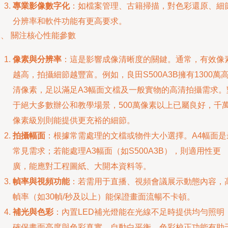
專業影像數字化
：如檔案管理、古籍掃描，對色彩還原、細
分辨率和軟件功能有更高要求。
、 關注核心性能參數
像素與分辨率
：這是影響成像清晰度的關鍵。通常，有效像
越高，拍攝細節越豐富。例如，良田S500A3B擁有1300萬
清像素，足以滿足A3幅面文檔及一般實物的高清拍攝需求。
于絕大多數辦公和教學場景，500萬像素以上已屬良好，千
像素級別則能提供更充裕的細節。
拍攝幅面
：根據常需處理的文檔或物件大小選擇。A4幅面是
常見需求；若能處理A3幅面（如S500A3B），則適用性更
廣，能應對工程圖紙、大開本資料等。
幀率與視頻功能
：若需用于直播、視頻會議展示動態內容，
幀率（如30幀/秒及以上）能保證畫面流暢不卡頓。
補光與色彩
：內置LED補光燈能在光線不足時提供均勻照明
確保畫面亮度與色彩真實。自動白平衡、色彩校正功能有助