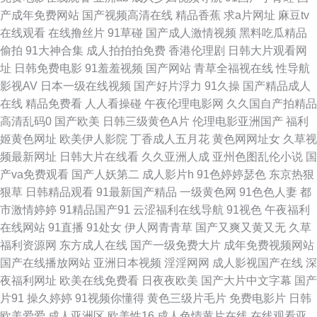
产成年免费网站
国产视频高清在线
精品香蕉
求a片网址
麻豆tv
利社区视频导航 91日韩黑丝 伪娘自蔚 国产91看片婬黄大片 91久久蜜桃网
在线观看
在线撸丝片
91草碰
国产成人激情视频
黑料吃瓜精品
偷拍
91大神合集
成人拍拍拍免费
香港伦理剧
日韩大片观看网
美女理论欧美 91视频线上网站 欧美第1色网 91美女逼 黄色笑话激情五月天
址
日韩免费电影
91羞羞视频
国产网站
青草全福视在线
性导航
影视AV
日本一级在线视频
国产好片浮力
91久操
国产精品成人
超碰伊人福利97 91爱啪 黑丝美女白虎 亚洲97婷婷亚洲 91色社 夜间肏屄免
在线
精品免费看
人人看操碰
午夜伦理电影网
久久国自产拍精品
高清乱码0
国产欧美
日韩三级黄色A片
伦理电影亚洲国产
福利
费 激情性爱100P 伊人大香蕉网 东方AV正在进入 日韩特黄A片 久草资源在线
姬黄色网址
欧美伊人影院
丁香成人五月花
黄色网网址女
久草视
频最新网址
日韩大片在线看
久久亚洲人成
亚州色图乱伦小说
国
91视频在线观看免费观看 日韩无码高清网址 91色情在线观看 色呦呦网站入
产va免费观看
国产人妖第二
成人影片h
91色婷婷瑟色
东京热狠
狠草
日韩精品观看
91最新国产精品
一级黄色网
91色色人妻
都
口国 www五月婷婷 欧美亚洲日韩成人 国产原创在线五区 91福利在 海角社
市激情婷婷
91精品国产91
云涩福利在线导航
91视色
午夜福利
在线网站
91直播
91处女
伊人网青青草
国产又爽又黄又无
久草
区大香蕉免费 亚洲天堂色在线 ts操逼视频 香蕉伊人9 成人看片339CC 日韩
福利资源网
东方成人在线
国产一级免费大片
成年免费视频网站
国产在线播放网站
亚洲日本视频
淫淫网网
成人影视国产在线
深
中文字幕在线 av草逼网 91啦刺激熟女 青娱乐国产 91茄子桃子 欧美恋足网
夜福利网址
欧美在线免费看
日夜夜欧美
国产大片中文字幕
国产
片91
操久婷婷
91视频你懂得
黄色三级片毛片
免费电影片
日韩
站 俺去啦视频官网 欧亚四区三级 97久久视频 日韩精品国伦在线播放 91精东
欧美爱爱
成人亚洲区
欧美性16
成人色情黄片在线
在线观看亚