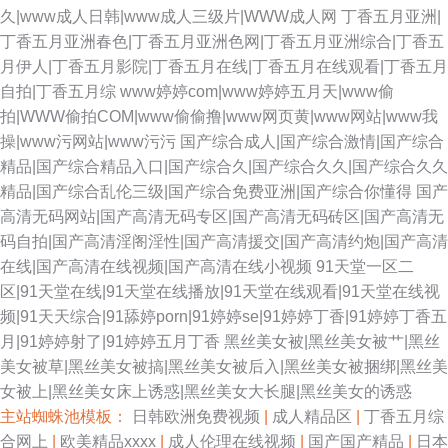
久|www成人日韩|www成人三级片|WWW成人网
丁香五月亚洲|
丁香五月亚洲春色|丁香五月亚洲色网|丁香五月亚洲综合|丁香五
月伊人|丁香五月影院|丁香五月在线|丁香五月在线观看|丁香五月
自拍|丁香五月综
www婷婷com|www婷婷五月天|www偷
拍|WWW偷拍COM|www偷偷撸|www网页黄|www网站|www我
操|www污网站|www污污
国产综合成人|国产综合激情|国产综合
精品|国产综合精品入口|国产综合久|国产综合久久|国产综合久久
精品|国产综合乱伦三级|国产综合免费亚洲|国产综合你懂得
国产
高清无码网站|国产高清无码专区|国产高清无码砖区|国产高清无
码自拍|国产高清淫阁淫性|国产高清援交|国产高清约炮|国产高清
在线|国产高清在线视频|国产高清在线小视频
91天堂一区二
区|91天堂在线|91天堂在线播放|91天堂在线观看|91天堂在线视
频|91天天综合|91舔婷porn|91婷婷se|91婷婷丁香|91婷婷丁香五
月|91婷婷射了|91婷婷五月丁香
黑丝美女被|黑丝美女被艹|黑丝
美女被草|黑丝美女被搞|黑丝美女被后入|黑丝美女被捆绑|黑丝美
女被上|黑丝美女床上诱惑|黑丝美女大长腿|黑丝美女的诱惑
主站蜘蛛池模板：
日韩欧洲免费视频
|
成人精品区
|
丁香五月综
合网上
|
欧美精品xxxx
|
成人伦理在线视频
|
国产国产精品
|
日本