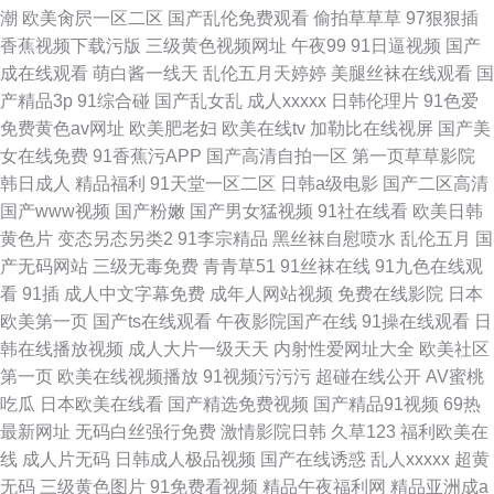
潮
欧美肏屄一区二区
国产乱伦免费观看
偷拍草草草
97狠狠插
香蕉视频下载污版
三级黄色视频网址
午夜99
91日逼视频
国产
成在线观看
萌白酱一线天
乱伦五月天婷婷
美腿丝袜在线观看
国
产精品3p
91综合碰
国产乱女乱
成人xxxxx
日韩伦理片
91色爱
免费黄色av网址
欧美肥老妇
欧美在线tv
加勒比在线视屏
国产美
女在线免费
91香蕉污APP
国产高清自拍一区
第一页草草影院
韩日成人
精品福利
91天堂一区二区
日韩a级电影
国产二区高清
国产www视频
国产粉嫩
国产男女猛视频
91社在线看
欧美日韩
黄色片
变态另态另类2
91李宗精品
黑丝袜自慰喷水
乱伦五月
国
产无码网站
三级无毒免费
青青草51
91丝袜在线
91九色在线观
看
91插
成人中文字幕免费
成年人网站视频
免费在线影院
日本
欧美第一页
国产ts在线观看
午夜影院国产在线
91操在线观看
日
韩在线播放视频
成人大片一级天天
内射性爱网址大全
欧美社区
第一页
欧美在线视频播放
91视频污污污
超碰在线公开
AV蜜桃
吃瓜
日本欧美在线看
国产精选免费视频
国产精品91视频
69热
最新网址
无码白丝强行免费
激情影院日韩
久草123
福利欧美在
线
成人片无码
日韩成人极品视频
国产在线诱惑
乱人xxxxx
超黄
无码
三级黄色图片
91免费看视频
精品午夜福利网
精品亚洲成a