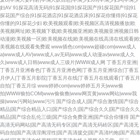
妇AV
91探花高清无码|91探花国|91探花国产|91探花国产综|91
探花国产综合|91探花酒店|91探花酒店床|91探花你懂得|91探花
你懂的|91探花少妇
欧美视频观看|欧美视频区高清视频播放|欧
美视频网址|欧美视频下载|欧美视频亚洲|欧美视频亚洲视频日韩
动漫|欧美视频一区|欧美视频在线|欧美视频在线高清在线观看|欧
美视频在线观看免费观
www插色com|www超碰com|www成人
a|www成人AV|www成人av无码|www成人动漫av|www成人久
久|www成人日韩|www成人三级片|WWW成人网
丁香五月亚洲|
丁香五月亚洲春色|丁香五月亚洲色网|丁香五月亚洲综合|丁香五
月伊人|丁香五月影院|丁香五月在线|丁香五月在线观看|丁香五月
自拍|丁香五月综
www婷婷com|www婷婷五月天|www偷
拍|WWW偷拍COM|www偷偷撸|www网页黄|www网站|www我
操|www污网站|www污污
国产综合成人|国产综合激情|国产综合
精品|国产综合精品入口|国产综合久|国产综合久久|国产综合久久
精品|国产综合乱伦三级|国产综合免费亚洲|国产综合你懂得
国产
高清无码网站|国产高清无码专区|国产高清无码砖区|国产高清无
码自拍|国产高清淫阁淫性|国产高清援交|国产高清约炮|国产高清