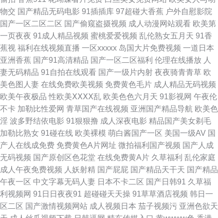
午夜成人精品一区二三 國产狠插日 午夜伦理剧场 岛国欧美成人在线不卡
物交
国产精品无码电影
91插插库
97超碰大香蕉
户外自慰影院
国产一区二区二区
国产偷窥盗摄视频
成人动漫网站观看
欧美第
91n骚女 成人超碰艹 欧洲骚一区 91传媒色网站 国产操精品 人妖系列伪娘视
一页夜夜
91成人精品视频
蜜桃爱爱视频
乱伦熟女五月天
91香
蕉视
福利在线视频直播
一区xxxxx
岛国大片免费视频
一道日本
频网站 亚洲色玖悠悠 91视频在线观 久久蕉热视频 中文字幕海角 国产精品久
亚洲香蕉
国产91高清精品
国产一区二区福利
伦理在线播放
人
妻无码精品
91自拍在线观看
国产一级片内射
夜夜骑青青草
欧
久电影院 天天干天天做 AV不卡在线观看网址 欧美成人一二 91原创大神在线
美色图人妻
在线免费欧美视频
免费黄色毛片
成人精品无码视频
欧美午夜极品
性欧美ⅩⅩⅩⅩ乱
欧美色色六月天
91影视网
午夜伦
观看 久久精品久 91传媒在线观 超碰aV在线观看 香蕉伊人av 99黄色免费视
不卡
加勒比性爱网
青草国产在线视频
亚洲国产精品导航
欧美色
淫
波多野结依电影
91狠狠撸
成人深夜电影
精品国产美女剃毛
频 久久这里精品 五月狠狠精品人妻 91n日韩中文 豆花社区久久 日干夜干夜
加勒比熟女
91碰在线
欧美裸模
萌白酱国产一区
美国一级AV
国
产人在线成免费
免费黄色A片网址
微拍福利国产视频
国产人成
夜撸 WWW777殴美性爱 日韩精品黄色网址 国产ts视频 四虎影视城 成人在线
无码视频
国产原创区色花堂
在线免费黄A片
久草福利
乱伦家庭
成人午夜免费视频
人妖射精
国产屁屁
国产精品天干天
国产精品
91 日韩综合社区在线观看 国产小视频91 另类深喉TV 伊人WWW在线 91性
午夜一区
中文字幕无码人妻
日本不卡二区
国产日韩91
久草福
利视频网
91日日夜夜91
超碰碰天天操
91草草酒店视频
韩日一
爱一区 国产免费淫妻 91传媒网视频网 九久综艺香蕉 色逼导航视频 91秦先生
区二区
国产激情视频网站
成人视频日本
茄子视频污
亚洲色欲天