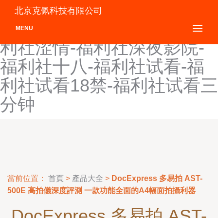
福利社热逼-福利社日韩-福
北京克佩科技有限公司
利社三分钟-福利社色色-福
MENU
利社涩情-福利社深夜影院-
福利社十八-福利社试看-福
利社试看18禁-福利社试看三
分钟
當前位置：
首頁
>
產品大全
>
DocExpress 多易拍 AST-
500E 高拍儀深度評測 一款功能全面的A4幅面拍攝利器
DocExpress 多易拍 AST-