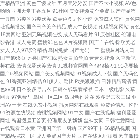
产精品亚洲
黄色三级成年
五月天婷婷爱
国产不卡小视频
AV色
福利导航在线观看 91视频在线观看免费观看 伊人在线6 黄色苍库 黑料AV网
哟哟
亚洲天堂丁香五月
91社网
美女视频黄全免费
国产精品第
一页国
另类区另类欧美
欧美色图乱伦小说
免费成人软件
黄色网
站在线观看 性生活理論永久免費 超碰免费人人妻 性交美女 欧美成久久 91青
址视频播放
国产日产美产精品
成人午夜视频
伦理视频网站
黄色
18禁网站
亚洲无码视频在线
成人无码看片
91原创社区
伦理电
草娱乐 日本女人国产久久 91制片探花 日本综合色网
影香港
成人免费
蜜桃91色色
A片视频网
国产自在线
操欧美老
女人
人人97综合精品
岛国免费
国产无码一二
蜜桃tv网站入口
国产第66页
另类国产在线
熟女自拍偷拍
青青久视频
久草新视
频在线
激情深爱欧美激情
91视频官网国产
狠狠操-91
91我要操
国产ts视频网站
国产美女视频网站
91视频成人下载
国产无码色
色
91香蕉亚洲精品
91伊人加勒比
欧美狠狠插
日韩精品高清
黄
色av网
日本波多野吉衣
日韩在线观看精品
日本一级电影
久草
网页
97免费艹
岛国一区二区
岛国动作片在
波多野吉衣三级
亚
洲AV一卡
在线免费小视频
搞黄网站在线观看
免费色情A片网扯
91资源在线视频
蜜桃视频网站
91中文
国产在线视频
福利爱爱
网址
岛国搬运工首页
伦理朋友的妈妈
丝袜女同
日韩性爱网址
在线观看日本黄
亚洲国产第一网站
国产99不卡
66精品视频
国
产精品探花一区
成人免费国产大片
国产在线网址观看
欧美激情