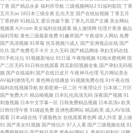
丁香
国产精品水多
福利所导航
三级视频网站J
51福利影院
丁香
五月天av
18日本三级全黄
乱伦天堂
国产在线短视频
丁香五月
丁香婷婷
91精品又
爱豆传媒下载
丁香九月国产主播
美女网站
视频黄
A片com
美女福利在线观看
狼人激情网
伦理片香港
极品
福利导航
黄色三级最新免费
91嫩草国产
午夜成年人网站
免费
国产高清视频
91草莓
丝瓜视频污成人
国产亚洲视品在线
国产
玖玖
国产免费毛不卡片
久久无码
国产精品网络
孕妇无码在线
91手机论坛
91视频新地址
91日逼
午夜啪视频
91啪水蜜桃网
国
产二区无码
91日韩在线观看
西瓜影院视频全集
国产孕妇无码视
频
国产在线福利
国产在线日皮片
午夜神马伦理
毛片网站美女
AV福利激情毛片
黄色网在线播放
91视频免费在线
91午夜在线
福利在线视频导航
欧美喷潮一区二区
午夜理论片
日本第二片区
国产免费大片
精品呦视频
日本乱伦高清无码
深夜国产视频
91
刺激视频
日本中文字幕一区
日韩免费精品视频
日本高清v
欧美
日韩伦理午夜
91碰超免费
亚洲色图网站
精品欧美
成人AV在线
观看
日本a级在线
干露脸熟女
在线观看黄色网
成人抖音
爰上碰
91
国产美女91视频
国产情侣片
97人人看
国产三级视频在线
91
免费视频精品
国产精品另类
黄色AV网站人
黄色91福利社
污网