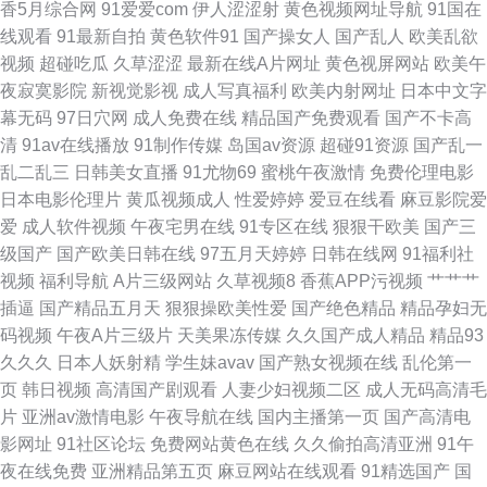
香5月综合网
91爱爱com
伊人涩涩射
黄色视频网址导航
91国在
影音先锋资源 日韩黄视 精品福利无码 91停停色网 深爱激情欧美 91色交 激
线观看
91最新自拍
黄色软件91
国产操女人
国产乱人
欧美乱欲
视频
超碰吃瓜
久草涩涩
最新在线A片网址
黄色视屏网站
欧美午
情另类海角 影音先锋人妻在线A片 黄污网站 91超碰人妻与人人 国产专区中
夜寂寞影院
新视觉影视
成人写真福利
欧美内射网址
日本中文字
幕无码
97日穴网
成人免费在线
精品国产免费观看
国产不卡高
文字幕 传媒导航在线 91看片淫黄 av先锋资源网 AV免费在线观看 色情久久
清
91av在线播放
91制作传媒
岛国av资源
超碰91资源
国产乱一
乱二乱三
日韩美女直播
91尤物69
蜜桃午夜激情
免费伦理电影
视频网 超碰在线进入91 亚洲精品无码二区三区 肏屄AB 青草大香蕉 九色自
日本电影伦理片
黄瓜视频成人
性爱婷婷
爱豆在线看
麻豆影院爱
爱
成人软件视频
午夜宅男在线
91专区在线
狠狠干欧美
国产三
拍网 www尤物 婷婷五月深深爱 精品国产自 91豆花永久网站在线观看 美日
级国产
国产欧美日韩在线
97五月天婷婷
日韩在线网
91福利社
视频
福利导航
A片三级网站
久草视频8
香蕉APP污视频
艹艹艹
综合网 91蜜桃播 免费在线观看色色网站 97资源共享 肏屄视频在线高清播放
插逼
国产精品五月天
狠狠操欧美性爱
国产绝色精品
精品孕妇无
码视频
午夜A片三级片
天美果冻传媒
久久国产成人精品
精品93
91老司机精品视频 欧美国产欧美亚洲国产 91看黄淫大片 阿片综合网 欧美孕
久久久
日本人妖射精
学生妹avav
国产熟女视频在线
乱伦第一
页
韩日视频
高清国产剧观看
人妻少妇视频二区
成人无码高清毛
妇日P视频 91最新视频在线观看 天堂色豆花33 91在线视频免费播放 91精彩
片
亚洲av激情电影
午夜导航在线
国内主播第一页
国产高清电
影网址
91社区论坛
免费网站黄色在线
久久偷拍高清亚洲
91午
对白在线观看 男人的天堂成人网站 91人妖在线看 欧美日韩成人精品综合 99
夜在线免费
亚洲精品第五页
麻豆网站在线观看
91精选国产
国