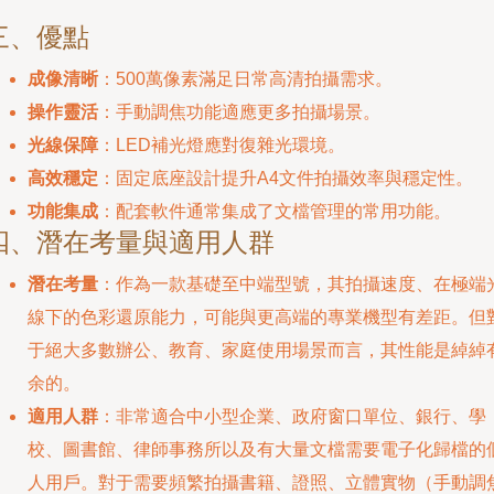
三、優點
成像清晰
：500萬像素滿足日常高清拍攝需求。
操作靈活
：手動調焦功能適應更多拍攝場景。
光線保障
：LED補光燈應對復雜光環境。
高效穩定
：固定底座設計提升A4文件拍攝效率與穩定性。
功能集成
：配套軟件通常集成了文檔管理的常用功能。
四、潛在考量與適用人群
潛在考量
：作為一款基礎至中端型號，其拍攝速度、在極端
線下的色彩還原能力，可能與更高端的專業機型有差距。但
于絕大多數辦公、教育、家庭使用場景而言，其性能是綽綽
余的。
適用人群
：非常適合中小型企業、政府窗口單位、銀行、學
校、圖書館、律師事務所以及有大量文檔需要電子化歸檔的
人用戶。對于需要頻繁拍攝書籍、證照、立體實物（手動調