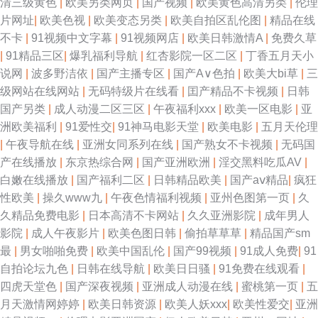
清三级黄色
|
欧美另类网页
|
国产视频
|
欧美黄色高清另类
|
伦理
片网址
|
欧美色视
|
欧美变态另类
|
欧美自拍区乱伦图
|
精品在线
不卡
|
91视频中文字幕
|
91视频网店
|
欧美日韩激情A
|
免费久草
|
91精品三区
|
爆乳福利导航
|
红杏影院一区二区
|
丁香五月天小
说网
|
波多野洁依
|
国产主播专区
|
国产A∨色拍
|
欧美大bi草
|
三
级网站在线网站
|
无码特级片在线看
|
囯产精品不卡视频
|
日韩
国产另类
|
成人动漫二区三区
|
午夜福利xxx
|
欧美一区电影
|
亚
洲欧美福利
|
91爱性交
|
91神马电影天堂
|
欧美电影
|
五月天伦理
|
午夜导航在线
|
亚洲女同系列在线
|
国产熟女不卡视频
|
无码国
产在线播放
|
东京热综合网
|
国产亚洲欧洲
|
淫交黑料吃瓜AV
|
白嫩在线播放
|
国产福利二区
|
日韩精品欧美
|
国产aⅴ精品
|
疯狂
性欧美
|
操久www九
|
午夜色情福利视频
|
亚州色图第一页
|
久
久精品免费电影
|
日本高清不卡网站
|
久久亚洲影院
|
成年男人
影院
|
成人午夜影片
|
欧美色图日韩
|
偷拍草草草
|
精品国产sm
最
|
男女啪啪免费
|
欧美中国乱伦
|
国产99视频
|
91成人免费
|
91
自拍论坛九色
|
日韩在线导航
|
欧美日日骚
|
91免费在线观看
|
四虎天堂色
|
国产深夜视频
|
亚洲成人动漫在线
|
蜜桃第一页
|
五
月天激情网婷婷
|
欧美日韩资源
|
欧美人妖xxx
|
欧美性爱交
|
亚洲