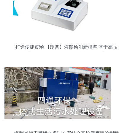
打造便捷實驗 【朗普】液態檢測新標準 基于高拍
技術革新的便攜型LH-NTU3M懸浮物渾濁度儀廠價
直供評測報