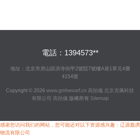
電話：1394573**
地址：北京市房山區洪寺街甲2號院7號樓A座1單元4層
4154號
Copyright © 2026
www.gmhwvarf.cn
高拍儀
北京克佩科技
有限公司
高拍儀
版權所有
Sitemap
感谢您访问我们的网站，您可能还对以下资源感兴趣：辽源蠢虏
物流有限公司