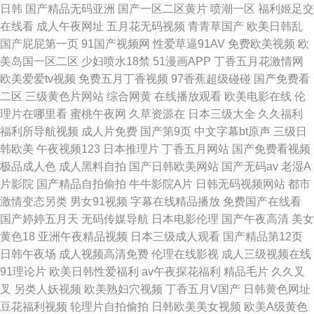
日韩
国产精品无码亚洲
国产一区二区黄片
喷潮一区
福利姬足交
在线看
成人午夜网址
五月花无码视频
青青草国产
欧美日韩乱
国产屁屁第一页
91国产视频网
性爱草逼91AV
免费欧美视频
欧
美岛国一区二区
少妇喷水18禁
51漫画APP
丁香五月花激情网
欧美爱爱tv视频
免费五月丁香视频
97香蕉超级碰碰
国产免费看
二区
三级黄色片网站
综合网黄
在线播放观看
欧美电影在线
伦
理片在哪里看
蜜桃午夜网
久草资源在
日本三级大全
久久福利
福利所导航视频
成人片免费
国产第9页
中文字幕bt原声
三级日
韩欧美
午夜视频123
日本推理片
丁香五月网站
国产免费看视频
极品成人色
成人黑料自拍
国产日韩欧美网站
国产无码av
老湿A
片影院
国产精品自拍偷拍
牛牛影院A片
日韩无码视频网站
都市
激情变态另类
男女91视频
字幕在线精品播放
免费国产在线看
国产婷婷五月天
无码传媒导航
日本电影伦理
国产午夜高清
美女
黄色18
亚洲午夜精品视频
日本三级成人观看
国产精品第12页
日韩午夜场
成人视频高清免费
伦理在线影视
成人三级视频在线
91理论片
欧美日韩性爱福利
av午夜探花福利
精品毛片
久久叉
叉
另类人妖视频
欧美熟妇穴视频
丁香五月V国产
日韩黄色网址
豆花福利视频
轮理片自拍偷拍
日韩欧美美女视频
欧美A级黄色