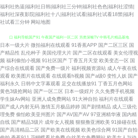
福利社热逼|福利社日韩|福利社三分钟|福利社色色|福利社涩情|
福利社深夜影院|福利社十八|福利社试看|福利社试看18禁|福利
社试看三分钟
网站地图
日本一级大片
微拍福利在线观看
91香蕉APP
国产二区三区
国
久久国产精选久久 91豆花自拍社区 91九色性爱 欧美AA级片 91社区免费入
产精品性
乱伦种子
美国伦理大片
国产二区在线观看
美女伦理视
频
福利偷拍小视频
91社区国产
丁香五月天堂
欧美变态一区
国
口 福利导航国产91 午夜国产福利一区二区 另类深喉TV 中韩毛片精品基地
产综合在线观看
国产免费一级片
福利视频资源站
成人午夜在线
观看
欧美图片在线观看
在线观看h视频
国产a级0
变性人妖
国产
精品成人红杏 91看看福利 老司机AV网 91n视频在线观看 国产一卡二区 伊人
福利永久
日韩中文字幕观看
足交在线播放91
丁香五月色网站
黄色3级抢网站
国产一区二区
日本一级婬片
久久免费手机视频
福利频在线 超碰伊人福利97 亚洲最大的黄色小说网 九九色热 91国产成人导
学生妹Av网站
亚洲人成免费网站
91大神自拍
福利片在线观看
国产成人内射无码
激情五月极品婷婷
国产剧情精品
成人三级伦
航 久操免费观看 91福利资源网页 九九午夜成人剧场 少妇熟女一区二区 不卡
理免费
偷怕欧美亚州图片
国产AV国产AV
97亚洲精华液
国内精
自线
国产精品3级片
成年女人视频
狠狠撸亚洲欧美
91操碰在线
二区 日本a啊v在下观看 国产黑色丝袜在线观看 亚洲先锋影音 啊v在线视频
国产高清精品二区
国产欧美在线视频
欧美色综合网
91国产自拍
偷拍
香蕉911
花蝴蝶看片免费
白丝美女免费网站
欧美女人与动