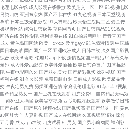
天
成人丝瓜视频下载
日韩逼网
精东传媒入口
黄wwww色
香港
在线视频 欧美高清在线视频 俺去也俺去啦 免费操逼视频导航 五月天色色影
伦理电影在线
成人影院在线播放
欧美足交一区二区
91视频电影
另类四虎
亚洲东京热
国产不卡在线
91九色视频
日本天堂视频
院 91看大片 99人妻人人操人人爽 久草视频免费网址 深夜福利导航 www91
导航
日本三级光棍影院
91大神精品
欧美怡红院院二区
爱豆传
媒观看网站
综合日韩欧美
草逼网首页
国产日韩精品91
91视频
爱爱 久久国产精品影院 日韩精品国产成人v 91视屏在线地址发布网 少妇影
网站在线
69性影院
福利资源在线
91自拍最新网址
青青草国产
成人
黄色岛国网站
欧美一xxxxx
欧美gayv
91色情激情网
中国韩
院 九九热在线精品 97午夜影院 欧美另类性交 在线中文字幕日韩 另类专区海
国日本高清
国产国产一区
亚洲欧洲成人
日韩在线
久久国产影视
综合
欧美69潮喷
伦理片app下载
激情视频国产精品
91草莓久草
角 午夜国产精品小福利 91视频网站免费视频 日本三级99 91视频官网社区
超碰
成人性爱aa影院
欧美性爱插插
欧美日韩色黄片
91草莓影
院
午夜电影网久久
国产丝袜美女
国产精彩视频
操碰视屏
国产
免费肏屄国语视频 亚洲AV射 97成人资源总战 综合福利导航 国产AV福利综
福利在线
91久久影院
免费日韩电影
日韩成人影视
欧美精品性
交
午夜宅男免费
另类亚洲色情
家庭乱伦理电影
91草B草B视频
合 日韩精品玖玖玖 91猫先生欧美精品 深爱激情网站 97视频在线观看岛国 先
国产精品熟女一
国产巨乳在线观看
四虎免费91
国内精品无码短
片
超碰成人操操
欧美猛交视频
西瓜影院在线观看
欧美做受日韩
锋av资源网在线 精品热99久久 在线免费小视频 91色版 国产第89页 午夜福
国产在线一
国产原创视频在线
国产视频高清
国产丝袜一区
黄色
av网址大全
人妻乱视
国产成人在线网站
久草视频资源站
综合
利在线你懂 久久豆花 91九色黄色视频 欧美性交网 91探花福利在线观看 51
五月香
成人app在线
四虎试看
91男女
国产男小鲜肉同
福利影