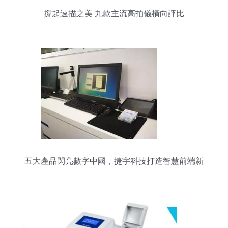
撐起速描之美 九款主流高拍儀橫向評比
五大產品閃亮數字中國，捷宇科技打造智慧前端新
標桿