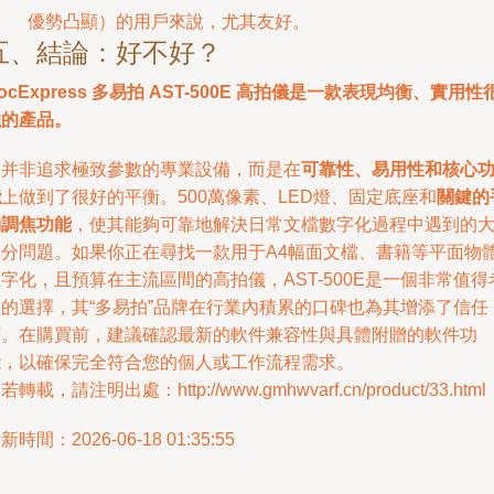
優勢凸顯）的用戶來說，尤其友好。
五、結論：好不好？
ocExpress 多易拍 AST-500E 高拍儀是一款表現均衡、實用性
強的產品。
它并非追求極致參數的專業設備，而是在
可靠性、易用性和核心
能
上做到了很好的平衡。500萬像素、LED燈、固定底座和
關鍵的
動調焦功能
，使其能夠可靠地解決日常文檔數字化過程中遇到的
部分問題。如果你正在尋找一款用于A4幅面文檔、書籍等平面物
字化，且預算在主流區間的高拍儀，AST-500E是一個非常值得
慮的選擇，其“多易拍”品牌在行業內積累的口碑也為其增添了信任
度。在購買前，建議確認最新的軟件兼容性與具體附贈的軟件功
能，以確保完全符合您的個人或工作流程需求。
若轉載，請注明出處：http://www.gmhwvarf.cn/product/33.html
新時間：2026-06-18 01:35:55