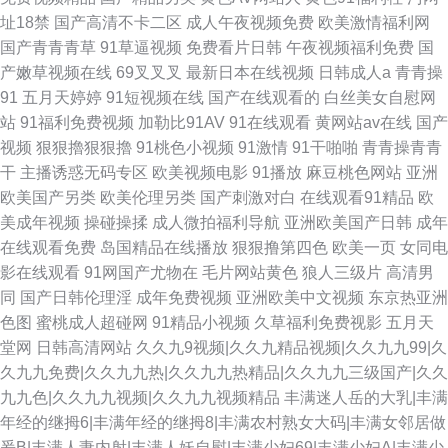
址18禁
国产高清不卡二区
成人午夜视频免费
欧美激情福利网
国产青青青草
91草逼视频
免费看片日韩
午夜视频福利免费
国
产嫩草视频在线
69叉叉叉
最新日本在线视频
日韩成人a
青青操
91
五月天婷婷
91短视频在线
国产在线观看的
白丝美女自慰网
站
91福利免费视频
加勒比91AV
91在线观看
黄网站av在线
国产
视频
狠狠擼狠狠擼
91桃色小视频
91激情
91干啪啪
青青操青青
干
主播诱惑无码专区
欧美视频电影
91播放
麻豆桃色网站
亚洲
欧美国产另类
欧美伦理另类
国产刺激对白
在线观看91精品
欧
美成年视频
操碰操揉
成人微拍福利导航
亚洲欧美国产日韩
成年
在线观看免费
岛国精品在线播放
狠狠撸第四色
欧美一页
女同电
影在线观看
91网国产尤物在
毛片网站黄色
狼人三级片
高清男
同
国产日韩伦理淫
成年免费视频
亚洲欧美中文视频
东京热亚洲
色图
蜜桃成人超碰网
91精品小视频
久草福利免费视影
五月天
堂网
日韩高清网站
久久九9视频|久久九精品视频|久久九九99|久
久九九免费|久久九九热|久久九九热精品|久久九九三级国产|久久
九九色|久久九九视频|久久九九视频精品
丰满迷人岳的大乳|丰满
年经的继拇6|丰满年经的继拇8|丰满农村熟女大码|丰满女邻居做
爰B|丰满人妻内射|丰满人妖自慰|丰满少妇69|丰满少妇A|丰满少