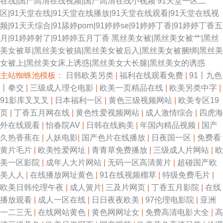
在线|国产高清在线视频|国产高清在线小视频
91天堂一区二
区|91天堂在线|91天堂在线播放|91天堂在线观看|91天堂在线视
频|91天天综合|91舔婷porn|91婷婷se|91婷婷丁香|91婷婷丁香五
月|91婷婷射了|91婷婷五月丁香
黑丝美女被|黑丝美女被艹|黑丝
美女被草|黑丝美女被搞|黑丝美女被后入|黑丝美女被捆绑|黑丝美
女被上|黑丝美女床上诱惑|黑丝美女大长腿|黑丝美女的诱惑
主站蜘蛛池模板：
日韩欧美另类
|
福利在线观看免费
|
91丨九色
丨拳交
|
三级成人理仑电影
|
欧美一页精品在线
|
欧美另类中字
|
91影库叉叉叉
|
日本福利一区
|
黄色三级视频网站
|
欧美专区19
页
|
丁香五月网在线
|
黄色性爱视频网站
|
成人激情综合
|
四虎海
外在线观看
|
怡春院AV
|
日韩在线购美
|
年国内精品视频
|
国产
久热香蕉在
|
人妖电影
|
国产色片在线播放
|
日夜国一区
|
免费看
黄片毛片
|
欧美性爱网址
|
青青草免费播放
|
三级成人片网站
|
欧
美一区影院
|
成年人大片网站
|
无码一区高清黄片
|
超碰国产欧
美人人
|
在线播放网址黄色
|
91在线视频榴草
|
特级免费毛片
|
欧美日韩伦理午夜
|
成人簧片
|
三及片网页
|
丁香五月影院
|
在线
播放观看
|
成人一区在线
|
日日夜夜欧美
|
97伦理电影院
|
亚洲
一二三无
|
在线网站黄色
|
黄色网网址女
|
免费高清电影大全
|
高