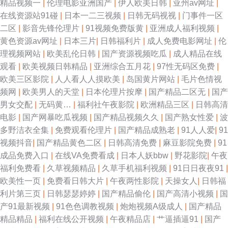
精品视频一
|
伦理电影亚洲国产
|
伊人欧美日韩
|
亚州av网址
|
在线资源站91碰
|
日本一二三视频
|
日韩无码视视
|
门事件一区
二区
|
影音先锋伦理片
|
91视频免费版黄
|
亚洲成人福利视频
|
黄色资源av网址
|
日本三片
|
日韩福利片
|
成人免费电影网址
|
伦
理视频网站
|
欧美乱伦日韩
|
国产资源视频吃瓜
|
成人精品在线
观看
|
欧美视频日韩精品
|
亚洲综合五月花
|
97性无码区免费
|
欧美三区影院
|
人人看人人摸欧美
|
岛国黄片网站
|
毛片色情视
频网
|
欧美男人的天堂
|
日本伦理片按摩
|
国产精品二区无
|
国产
男女交配
|
无码黄…
|
福利社午夜影院
|
欧洲精品三区
|
日韩高清
电影
|
国产网暴吃瓜视频
|
国产精品视频久久
|
国产熟女性爱
|
波
多野洁衣全集
|
免费观看伦理片
|
国产精品成熟老
|
91人人爱
|
91
视频抖音
|
国产精品黄色二区
|
日韩高清免费
|
麻豆影院免费
|
91
成品免费入口
|
在线VA免费看成
|
日本人妖bbw
|
野花影院
|
午夜
福利免费看
|
久草视频精品
|
久草手机福利视频
|
91日日夜夜91
|
欧美性一页
|
免费看日韩大片
|
午夜两性影院
|
天操女人
|
日韩福
利片第三页
|
日韩瑟瑟婷婷
|
国产精品偷伦
|
国产高清小视频
|
国
产91最新视频
|
91色色调教视频
|
炮炮视频A级成人
|
国产精品
精品精品
|
福利在线公开视频
|
午夜精品店
|
艹逼插逼91
|
国产