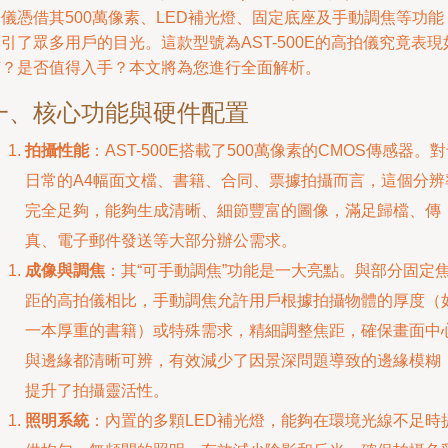
儀憑借其500萬像素、LED補光燈、固定底座及手動調焦等功能
引了眾多用戶的目光。這款型號為AST-500E的高拍儀究竟表現
何？是否值得入手？本文將為您進行全面解析。
一、核心功能與硬件配置
拍攝性能
：AST-500E搭載了500萬像素的CMOS傳感器。
日常的A4幅面文檔、書籍、合同、票據拍攝而言，這個分辨
完全足夠，能夠生成清晰、細節豐富的圖像，滿足歸檔、傳
真、電子郵件發送等大部分辦公需求。
成像與調焦
：其“可手動調焦”功能是一大亮點。與部分固定
距的高拍儀相比，手動調焦允許用戶根據拍攝物體的厚度（
一本厚重的書籍）或特殊需求，精細調整焦距，確保畫面中
與邊緣都清晰可辨，有效減少了因景深問題導致的邊緣模糊
提升了拍攝靈活性。
照明系統
：內置的多顆LED補光燈，能夠在環境光線不足時