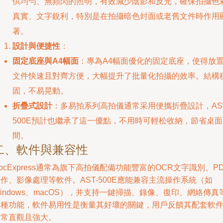
供均勻、無頻閃的照明，有效減少陰影和反光，確保拍攝色
真實、文字銳利，特別是在拍攝暗色封面或老舊文件時作用
著。
設計與便捷性
：
固定底座與A4幅面
：專為A4幅面優化的固定底座，使得放
文件快速且對齊方便，大幅提升了批量化拍攝的效率。結構
固，不易晃動。
折疊式設計
：多易拍系列高拍儀通常采用便攜折疊設計，AST
500E預計也繼承了這一優點，不用時可輕松收納，節省桌面
間。
二、軟件與兼容性
ocExpress通常為旗下高拍儀配備功能豐富的OCR文字識別、PD
作、影像處理等軟件。AST-500E應能兼容主流操作系統（如
indows、macOS），并支持一鍵掃描、錄像、復印、網絡傳真
多種功能，軟件易用性是衡量其好壞的關鍵，用戶反饋其配套軟
通常直觀且強大。