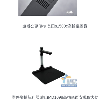
讓辦公更便攜 良田s1500c高拍儀圖賞
證件翻拍新利器 維山MD1098高拍儀西安現貨大促