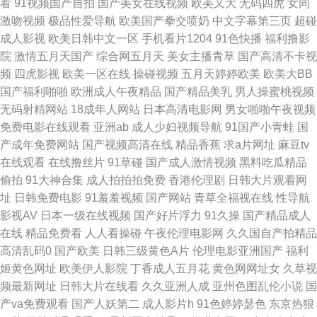
看
91视频国产自拍
国产美女在线视频
欧美又大
无码四虎
女同
蕉岛国片 偷拍伊人大香蕉 91星空 欧美91蝌蚪九色 福利久久草 亚洲久草网
激吻视频
极品性爱导航
欧美国产拳交喷奶
中文字幕第三页
超碰
成人影视
欧美日韩中文一区
手机看片1204
91色快播
福利撸影
超碰在线进入91 色婷婷激情综合 91免费福利导航 国产精品自产拍在线 色欧
院
激情五月天国产
综合网五月天
美女主播青草
国产高清不卡视
频
四虎影视
欧美一区在线
操碰视频
五月天婷婷欧美
欧美大BB
美影网站 91在线国内 欧美性爱一区二区 AV天堂香蕉AV 亚洲图区狼人 国产
国产福利啪啪
欧洲成人午夜精品
国产精品美乳
男人操蜜桃视频
无码射精网站
18成年人网站
日本高清电影网
男女啪啪午夜视频
传媒91在线播放 日韩三级www 91制片厂无码色情 日韩无码久久人妻观看 福
免费电影在线观看
亚洲ab
成人少妇视频导航
91国产小青蛙
国
产成年免费网站
国产视频高清在线
精品香蕉
求a片网址
麻豆tv
利社区视频导航 91日韩黑丝 伪娘自蔚 国产91看片婬黄大片 91久久蜜桃网
在线观看
在线撸丝片
91草碰
国产成人激情视频
黑料吃瓜精品
偷拍
91大神合集
成人拍拍拍免费
香港伦理剧
日韩大片观看网
美女理论欧美 91视频线上网站 欧美第1色网 91美女逼 黄色笑话激情五月天
址
日韩免费电影
91羞羞视频
国产网站
青草全福视在线
性导航
影视AV
日本一级在线视频
国产好片浮力
91久操
国产精品成人
超碰伊人福利97 91爱啪 黑丝美女白虎 亚洲97婷婷亚洲 91色社 夜间肏屄免
在线
精品免费看
人人看操碰
午夜伦理电影网
久久国自产拍精品
高清乱码0
国产欧美
日韩三级黄色A片
伦理电影亚洲国产
福利
费 激情性爱100P 伊人大香蕉网 东方AV正在进入 日韩特黄A片 久草资源在线
姬黄色网址
欧美伊人影院
丁香成人五月花
黄色网网址女
久草视
频最新网址
日韩大片在线看
久久亚洲人成
亚州色图乱伦小说
国
91视频在线观看免费观看 日韩无码高清网址 91色情在线观看 色呦呦网站入
产va免费观看
国产人妖第二
成人影片h
91色婷婷瑟色
东京热狠