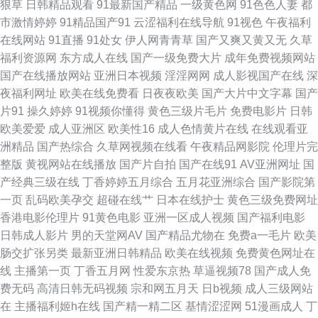
狠草
日韩精品观看
91最新国产精品
一级黄色网
91色色人妻
都
口国 www五月婷婷 欧美亚洲日韩成人 国产原创在线五区 91福利在 海角社
市激情婷婷
91精品国产91
云涩福利在线导航
91视色
午夜福利
在线网站
91直播
91处女
伊人网青青草
国产又爽又黄又无
久草
区大香蕉免费 亚洲天堂色在线 ts操逼视频 香蕉伊人9 成人看片339CC 日韩
福利资源网
东方成人在线
国产一级免费大片
成年免费视频网站
国产在线播放网站
亚洲日本视频
淫淫网网
成人影视国产在线
深
中文字幕在线 av草逼网 91啦刺激熟女 青娱乐国产 91茄子桃子 欧美恋足网
夜福利网址
欧美在线免费看
日夜夜欧美
国产大片中文字幕
国产
片91
操久婷婷
91视频你懂得
黄色三级片毛片
免费电影片
日韩
站 俺去啦视频官网 欧亚四区三级 97久久视频 日韩精品国伦在线播放 91精东
欧美爱爱
成人亚洲区
欧美性16
成人色情黄片在线
在线观看亚
洲精品
国产热综合
久草网视频在线看
午夜精品网影院
伦理片完
福利片 色鬼綜合爽爽 福利社午夜剧场 91N综合视频 国产精品久久人 午夜福
整版
黄视网站在线播放
国产片自拍
国产在线91
AV亚洲网址
国
产经典三级在线
丁香婷婷五月综合
五月花亚洲综合
国产影院第
利视频网 成人9一免费 香蕉91在线 欧美成人黑白配 97超碰在线人人草 91国
一页
乱码欧美孕交
超碰在线艹
日本在线护士
黄色三级免费网址
香港电影伦理片
91黄色电影
亚洲一区成人视频
国产福利电影
产精品熟女在线 深夜福利91 91在线拍拍 婷婷午夜 成人性视频 午夜视频三区
日韩成人影片
男的天堂网AV
国产精品尤物在
免费a一毛片
欧美
肠交扩张另类
最新亚洲日韩精品
欧美在线视频
免费黄色网址在
91黄色直播网站 韩国操b伦理片 91av天堂影院 日韩综合社区在线观看 成人
线
主播第一页
丁香五月网
性爱东京热
草逼视频78
国产成人免
费无码
高清日韩无码视频
宗和网五月天
日b视频
成人三级网站
精品成人导航 在线99视频 精品久久免费人妻 91妻人人爽人人看片 中文字幕
在
主播福利姬h在线
国产精一精二区
基情涩涩网
51漫画成人
丁