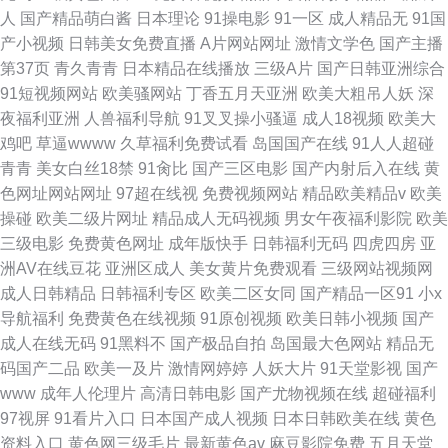
人
国产精品萌白酱
日本理论
91操电影
91一区
成人精品无
91国
产小视频
日韩美女免费直播
A片网站网址
激情文学色
国产主播
第37页
青久青青
日本精品在线播放
三级A片
国产日韩亚洲综合
91短视频网站
欧美骚网站
丁香五月天亚洲
欧美大粗吊人妖
深
夜福利亚洲
人兽福利导航
91叉叉操小骚逼
成人18视频
欧美大
鸡吧
草逼wwww
久草福利免费试看
岛国国产在线
91人人超碰
青青
美女白丝18禁
91肏比
国产三区电影
国产内射后入在线
黄
色网址网站网址
97超在线视
免费视频网站
精品欧美精品v
欧美
操碰
欧美二级片网址
精品成人无码视频
男女午夜福利影院
欧美
三级电影
免费黄色网址
成年版快手
日韩福利无码
四虎四房
亚
洲AV在线豆花
亚洲区成人
美女黄片免费观看
三级网站视频网
成人日韩精品
日韩福利专区
欧美二区女同
国产精品一区91
小x
导航福利
免费黄色在线视频
91原创视频
欧美日韩小视频
国产
成人在线无码
91黑料不
国产极品自拍
岛国最大色网站
精品无
码国产二品
欧美一及片
激情网婷婷
人妖大片
91天堂影视
国产
www
成年人伦理片
高清日韩电影
国产尤物视频在线
超碰福利
97视屏
91看片入口
日本国产成人视频
日本日韩欧美在线
黄色
资料入口
黄色网三级毛片
最新黄色av
麻豆影院免费
五月天堂