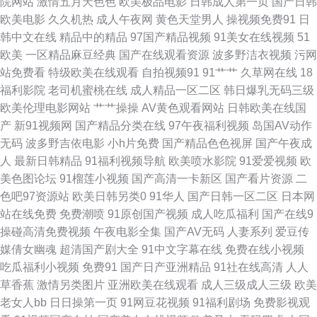
院网站
激情五月天色色
欧美极品电影
日韩成人第一页
国产日韩
自拍网站超碰在线 国产精品做爱 五月丁香狠狠爱 日韩av写真影视 豆花网在
欧美电影
久久机热
成人午夜网
黄色天堂男人
操视频免费91
日
韩中文在线
精品中的精品
97国产精品视频
91美女在线视频
51
线观看完整 伊人艹91 成人在线观看91 日韩成人人妖在线 大香蕉丁香五月份
欧美
一区精品麻豆经典
国产在线观看资源
波多野洁衣视频
污网
站免费看
特级欧美在线观看
自拍视频91
91艹艹
久草网在线
18
无码视频二区 www黑丝com 久久精品多人 香蕉在线 极品视频91 91精品专
福利影院
老司机蜜桃在线
成人精品一区二区
韩日爆乳无码三级
欧美伦理电影网站
艹艹操操
AV黄色观看网站
日韩欧美在线国
区 久久中出欧美 91白丝综合网 九二午夜福利 91网页视频入口在线观看 人妖
产
新91视频网
国产精品分类在线
97午夜福利视频
岛国AV动作
无码
波多野吉依电影
小h片免费
国产精品色色视屏
国产午夜成
伪娘重口一区 91精品牛 精品福利人妻 91九色蝌蚪少妇 久久96热 91黄色小
人
最新日韩精品
91福利视频导航
欧美喷水影院
91爱爱视频
欧
美色图论坛
91榴莲小视频
国产高清一卡新区
国产看片资源
二
视频 男人天堂AA 中日韩欧美aa黄色片 A片传美 四虎影库网站 91玉足丝袜脚
色吧97资源站
欧美日韩另类0
91华人
国产日韩一区二区
日本网
站在线免费
免费潮喷
91原创国产视频
成人吃瓜福利
国产在线9
欧美日本性爱网址麻豆 九色91国产 91拍拍 欧美亚洲天堂网 91猫先生欧美精
操碰高清免费视频
午夜电影全集
国产AV无码
人妻系列
爱豆传
媒倩女幽魂
超清国产剧大全
91中文字幕在线
免费在线小视频
品 久操网站 91re伊人 大香蕉玖 日本理论 91伊人在线大香蕉 久久嫩草视频
吃瓜福利小视频
免费91
国产日产亚洲精品
91社在线高清
人人
草香蕉
激情另类图片
亚洲欧美在线观看
成人三级成人三级
欧美
超碰手机成人在线 69福利导航在线 东方在线正在进入AV 亚洲导航成人 大香
老女人bb
日日操第一页
91网豆花视频
91福利剧场
免费影视观