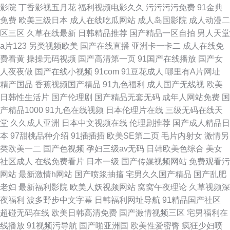
影院
丁香影视五月花
福利视频电影久久
污污污污免费
91金典
免费
欧美三级日本
成人在线吃瓜网站
成人岛国影院
成人动漫二
区三区
久草在线最新
日韩精品推荐
国产精品一区自拍
男人天堂
a片123
另类视频欧美
国产在线直播
亚洲卡一卡二
成人在线免
费看黄
操操无码视频
国产高清第一页
91国产在线播放
国产女
人夜夜做
国产在线小视频
91com
91豆花成人
哪里有A片网址
精产国品
香蕉视频国产精品
91九色福利
成人国产无线视
欧美
日韩性生活片
国产伦理剧
国产精品无套无码
成年人网站免费
国
产精品1000
91九色在线视频
日本伦理片在线
三级无码在线天
堂
久久成人亚洲
日本中文视频在线
伦理剧推荐
国产成人精品日
本
97甜桃品种介绍
91插插插
欧美SE第二页
毛片内射女
激情另
类欧美一二
国产色视频
孕妇三级av无码
日韩欧美色综合
美女
社区成人
在线免费看片
日本一级
国产传媒视频网站
免费观看污
网站
最新激情h网站
国产喷浆抽搐
宅男久久国产精品
国产乱肥
老妇
最新福利影院
欧美人妖视频网站
窝窝午夜理论
久草视频深
夜福利
波多野步中文字幕
日韩福利网址导航
91精品国产社区
超碰无码在线
欧美日韩高清免费
国产激情视频三区
宅男福利在
线播放
91视频污导航
国产啪亚洲国
欧美性爱密臀
疯狂少妇喷